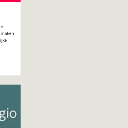
Ze
n maken
ijke