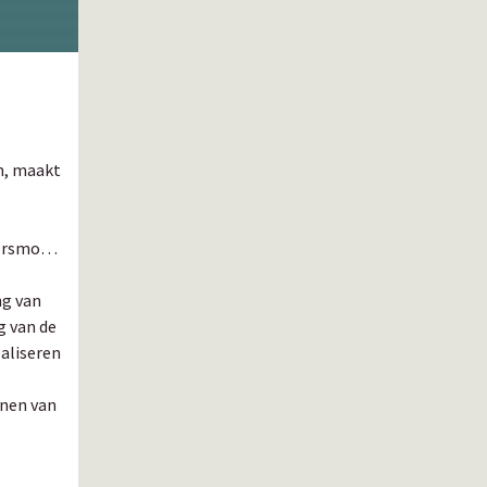
n, maakt
ersmodi:
ng van
g van de
ealiseren
nnen van