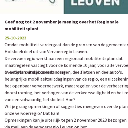
Geef nog tot 2 november je mening over het Regionale
mobiliteitsplan!
25-10-2023
Omdat mobiliteit verdergaat dan de grenzen van de gemeente
Holsbeek deel uit van Vervoerregio Leuven.
De vervoerregio werkt aan een regionaal mobiliteitsplan dat
maatregelen vastlegt voor de komende 10 jaar, voor alle vervo
over fietsroutes, busverbindingen, deelfietsen en deelauto's.
In het plan vind je onder andere:
belangrijke mobiliteitsuitdagingen van de regio, een uittekeni
het openbaar vervoernetwerk, maatregelen voor de verbeterin
doorstroming, het verhogen van de verkeersveiligheid en het r
van een volwaardig fietsbeleid. Hoe?
Wil je graag opmerkingen of suggesties meegeven over de pla
onze vervoerregio? Dat kan!
Opmerkingen kan je uiterlijk tegen 2 november 2023 bezorgen:
via mail aan de vervoerregio Leuven op het